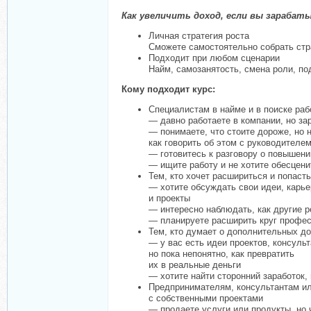
Как увеличить доход, если вы зарабат
Личная стратегия роста
Сможете самостоятельно собрать стра
Подходит при любом сценарии
Найм, самозанятость, смена роли, по
Кому подходит курс:
Специалистам в найме и в поиске раб
— давно работаете в компании, но за
— понимаете, что стоите дороже, но н
как говорить об этом с руководителе
— готовитесь к разговору о повышени
— ищите работу и не хотите обесцени
Тем, кто хочет расшириться и попас
— хотите обсуждать свои идеи, карь
и проекты
— интересно наблюдать, как другие 
— планируете расширить круг профе
Тем, кто думает о дополнительных д
— у вас есть идеи проектов, консульт
но пока непонятно, как превратить
их в реальные деньги
— хотите найти сторонний заработок, 
Предпринимателям, консультантам и
с собственными проектами
— продаете услуги или продукты, но 