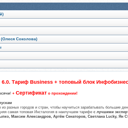
й)
 (Олеся Соколова)
ы
 6.0. Тариф Business + топовый блок Инфобизне
Сертификат
ысячи
!
+
о прохождении!
пускам
 из разных городов и стран, чтобы научиться зарабатывать большие ден
едняя самая топовая Инсталогия в наилучшем тарифе
с лучшими экспер
пко, Максим Александров, Артём Сенаторов, Светлана Lucky, Ян 