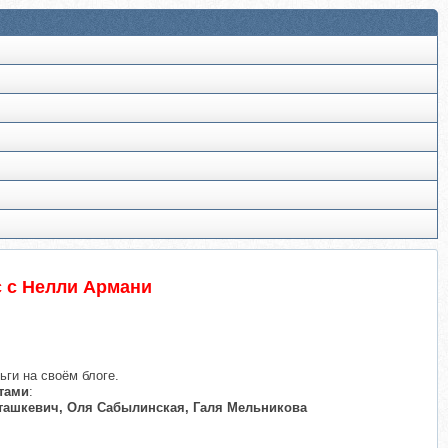
с с Нелли Армани
ьги на своём блоге.
тами
:
Сташкевич, Оля Сабылинская, Галя Мельникова