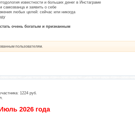
етодология известности и больших денег в Инстаграме
ом самозванца и заявить о себе
ижения любых целей: сейчас или никогда
оду
к стать очень богатым и признанным
рованным пользователям.
участника: 1224 руб.
л.
Июль 2026 года