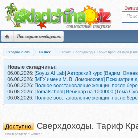
Правил
Последние сообщения
Складчина биз
Бизнес
Скачать Сверхдоходы. Тариф Красная икра (Оля
Новые складчины:
06.08.2026:
[Soyuz AI Lab] Авторский курс (Вадим Юмаев
06.08.2026:
[МГУ имени М. В. Ломоносова] Психиатрия д
06.08.2026:
Полное восстановление женщин после берем
06.08.2026:
[Tomatschool] Вебинар на 1000000 (Тома Су
06.08.2026:
Полное восстановление женщин после берем
Сверхдоходы. Тариф Кра
Доступно
Тема в разделе "Бизнес"