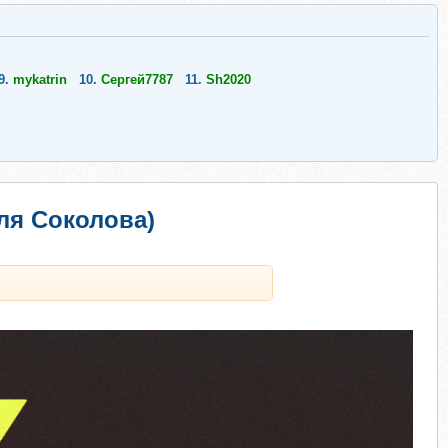
9.
mykatrin
10.
Сергей7787
11.
Sh2020
ля Соколова)