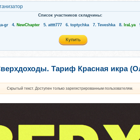
ганизатор
Список участников складчины:
ga-gr
4.
NewChapter
5.
atttt777
6.
toptychka
7.
Teveshka
8.
IraLya
Купить
верхдоходы. Тариф Красная икра (О
Скрытый текст. Доступен только зарегистрированным пользователям.