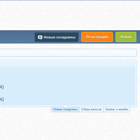
Регистрация
Войти
Новые складчины
я)
я)
Новые складчины
Сборы взносов
Баланс и кешбек