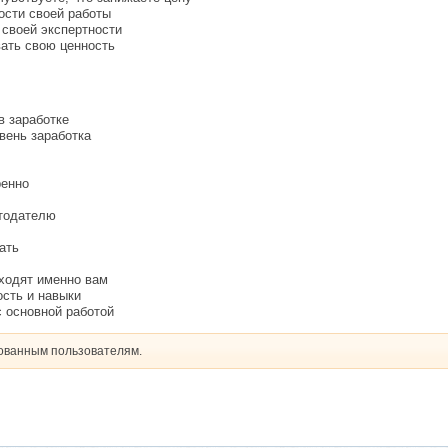
ости своей работы
своей экспертности
вать свою ценность
в заработке
вень заработка
ренно
отодателю
ать
ходят именно вам
ость и навыки
с основной работой
рованным пользователям.