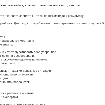
ываете в найме, консалтинге или личных проектах.
тегию роста зарплаты, чтобы по шагам идти к результату.
дработка. Для тех, кто зарабатываетсвоим временем и хочет получать бо
оты
рплата растет медленно
е знаете,
м
и и хотите чувствовать себя увереннее
т себя на собеседовании
ть в окружение единомышленников
ерные шаги
решают похожие денежные ситуации
ссиональных знакомств
оходах
аций или подработок,
пока работаете в найме
ли экспертам
чувствуете, что занижаете цену