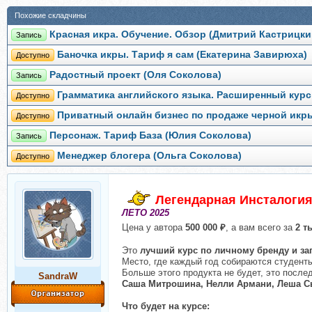
Похожие складчины
Красная икра. Обучение. Обзор (Дмитрий Кастрицки
Запись
Баночка икры. Тариф я сам (Екатерина Завирюха)
Доступно
Радостный проект (Оля Соколова)
Запись
Грамматика английского языка. Расширенный курс
Доступно
Приватный онлайн бизнес по продаже черной икр
Доступно
Персонаж. Тариф База (Юлия Соколова)
Запись
Менеджер блогера (Ольга Соколова)
Доступно
Легендарная Инсталогия
ЛЕТО 2025
Цена у автора
500 000 ₽
, а вам всего за
2 т
Это
лучший курс по личному бренду и за
Место, где каждый год собираются студенты
Больше этого продукта не будет, это посл
SandraW
Саша Митрошина, Нелли Армани, Леша Сы
Что будет на курсе: