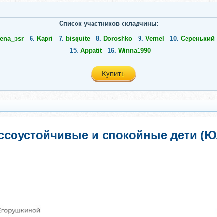
Список участников складчины:
lena_psr
6.
Kapri
7.
bisquite
8.
Doroshko
9.
Vernel
10.
Серенький
15.
Appatit
16.
Winna1990
Купить
ссоустойчивые и спокойные дети (Ю