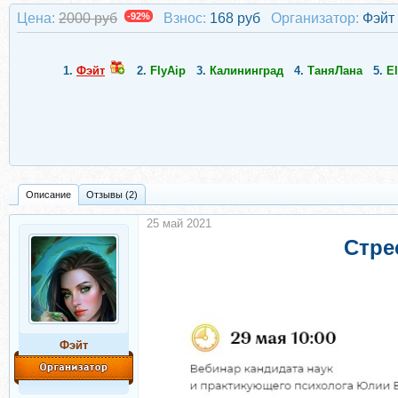
Цена:
2000 руб
-92%
Взнос:
168 руб
Организатор:
Фэйт
1.
Фэйт
2.
FlyAip
3.
Калининград
4.
ТаняЛана
5.
E
Описание
Отзывы (2)
25 май 2021
Стре
Фэйт