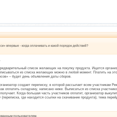
си» впервые - когда оплачивать и какой порядок действий?
.
предварительный список желающих на покупку продукта. Ищется организа
ыписываться из списка желающих можно в любой момент. Платить на этом
сов» – будет день объявления даты сборов.
ганизатор создает переписку, в которой рассылает всем участникам Ре
к оплатить складчину, написано ниже. Выписаться из списка участников
 получает. Когда большая часть участников оплатит, организатор выкупи
 (переписка, где находится ссылки на скачивание продукта), тема перей
рованным пользователям.