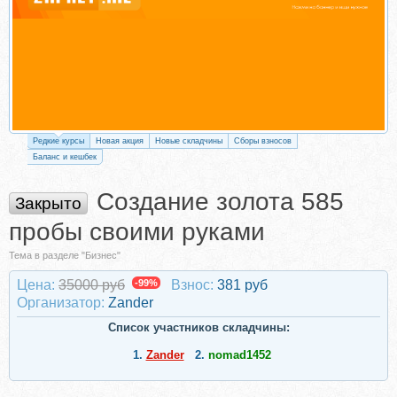
Редкие курсы
Новая акция
Новые складчины
Сборы взносов
Баланс и кешбек
Создание золота 585
Закрыто
пробы своими руками
Тема в разделе "Бизнес"
Цена:
35000 руб
-99%
Взнос:
381 руб
Организатор:
Zander
Список участников складчины:
1.
Zander
2.
nomad1452