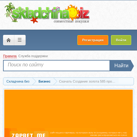
☰
Регистрация
Войти
Правила
Служба поддержки
Найти
Складчина биз
Бизнес
Скачать Создание золота 585 пробы своими рук