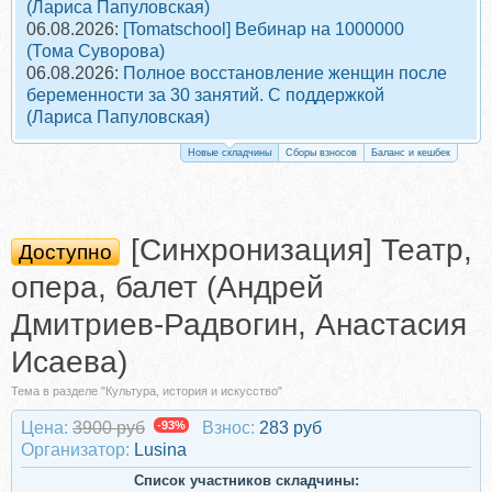
(Лариса Папуловская)
06.08.2026:
[Tomatschool] Вебинар на 1000000
(Тома Суворова)
06.08.2026:
Полное восстановление женщин после
беременности за 30 занятий. С поддержкой
(Лариса Папуловская)
Новые складчины
Сборы взносов
Баланс и кешбек
[Синхронизация] Театр,
Доступно
опера, балет (Андрей
Дмитриев-Радвогин, Анастасия
Исаева)
Тема в разделе "Культура, история и искусство"
Цена:
3900 руб
-93%
Взнос:
283 руб
Организатор:
Lusina
Список участников складчины: