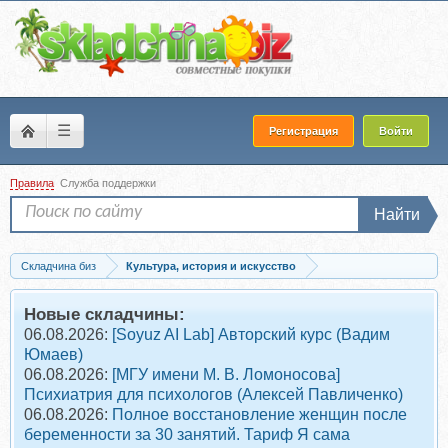
☰
Регистрация
Войти
Правила
Служба поддержки
Найти
Складчина биз
Культура, история и искусство
Скачать [Синхронизация] Театр, опера, балет (Андрей Дмитриев-Радвогин,...
Новые складчины:
06.08.2026:
[Soyuz AI Lab] Авторский курс (Вадим
Юмаев)
06.08.2026:
[МГУ имени М. В. Ломоносова]
Психиатрия для психологов (Алексей Павличенко)
06.08.2026:
Полное восстановление женщин после
беременности за 30 занятий. Тариф Я сама