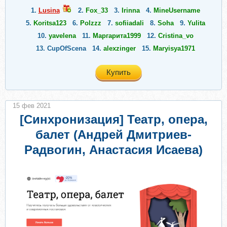
1.
Lusina
2.
Fox_33
3.
Irinna
4.
MineUsername
5.
Koritsa123
6.
Polzzz
7.
sofiiadali
8.
Soha
9.
Yulita
10.
yavelena
11.
Маргарита1999
12.
Cristina_vo
13.
CupOfScena
14.
alexzinger
15.
Maryisya1971
Купить
15 фев 2021
[Синхронизация] Театр, опера,
балет (Андрей Дмитриев-
Радвогин, Анастасия Исаева)