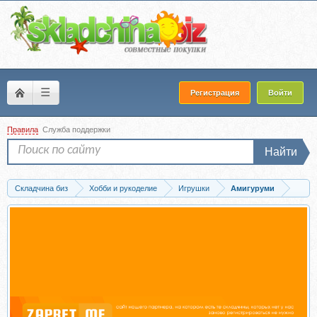
☰
Регистрация
Войти
Правила
Служба поддержки
Найти
Складчина биз
Хобби и рукоделие
Игрушки
Амигуруми
Скачать Семейка львов (Мария Боровая)