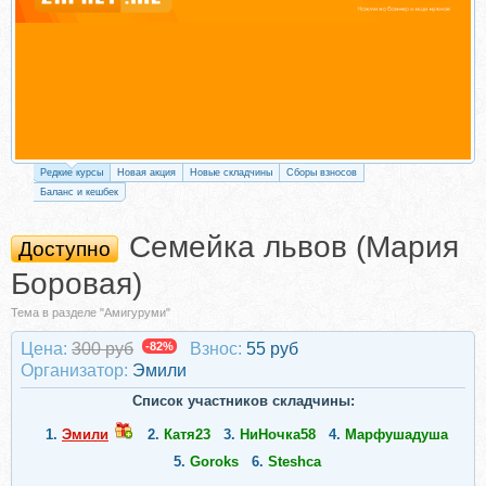
Редкие курсы
Новая акция
Новые складчины
Сборы взносов
Баланс и кешбек
Семейка львов (Мария
Доступно
Боровая)
Тема в разделе "Амигуруми"
Цена:
300 руб
-82%
Взнос:
55 руб
Организатор:
Эмили
Список участников складчины:
1.
Эмили
2.
Катя23
3.
НиНочка58
4.
Марфушадуша
5.
Goroks
6.
Steshca