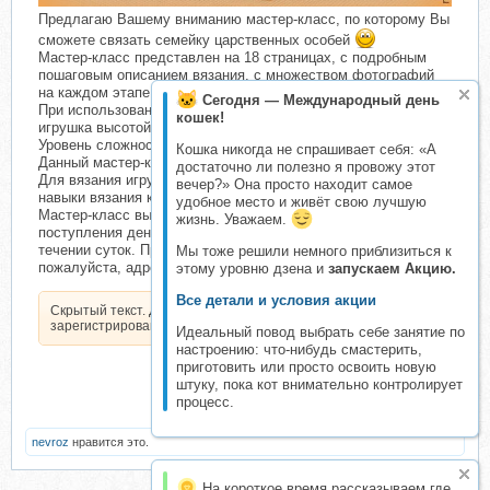
Предлагаю Вашему вниманию мастер-класс, по которому Вы
сможете связать семейку царственных особей
Мастер-класс представлен на 18 страницах, с подробным
пошаговым описанием вязания, с множеством фотографий
на каждом этапе вязания.
Сегодня — Международный день
При использовании указанных материалов получается
кошек!
игрушка высотой 18 см .
Уровень сложности - средний.
Кошка никогда не спрашивает себя: «А
Данный мастер-класс не является обучающим материалом.
достаточно ли полезно я провожу этот
Для вязания игрушки по данному МК необходимы основные
вечер?» Она просто находит самое
навыки вязания крючком.
удобное место и живёт свою лучшую
Мастер-класс высылается на электронную почту после
жизнь. Уважаем.
поступления денежных средств на карту сбербанка в
течении суток. При оформлении заказа указывайте,
Мы тоже решили немного приблизиться к
пожалуйста, адрес эл. почты!
этому уровню дзена и
запускаем Акцию.
Все детали и условия акции
Скрытый текст. Доступен только
зарегистрированным пользователям.
Идеальный повод выбрать себе занятие по
настроению: что-нибудь смастерить,
приготовить или просто освоить новую
штуку, пока кот внимательно контролирует
процесс.
nevroz
нравится это.
На короткое время рассказываем где