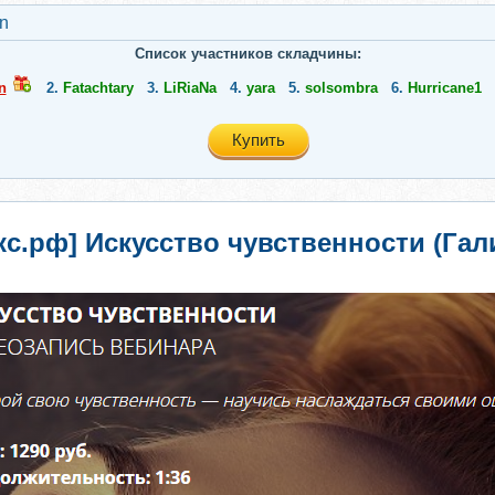
n
Список участников складчины:
n
2.
Fatachtary
3.
LiRiaNa
4.
yara
5.
solsombra
6.
Hurricane1
Купить
кс.рф] Искусство чувственности (Га