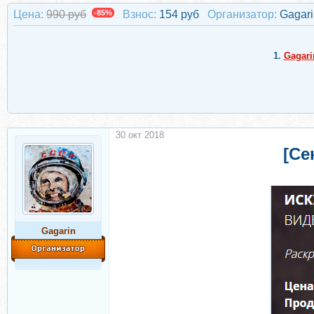
Цена:
990 руб
-85%
Взнос:
154 руб
Организатор:
Gagari
1.
Gagari
30 окт 2018
[Се
Gagarin