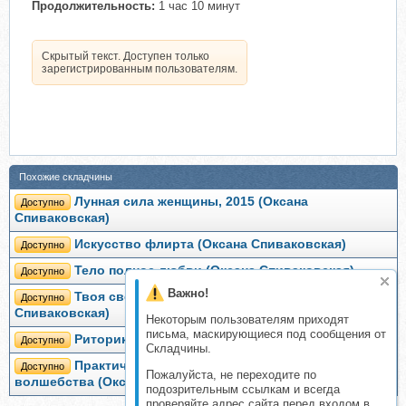
Продолжительность:
1 час 10 минут
Скрытый текст. Доступен только
зарегистрированным пользователям.
Похожие складчины
Лунная сила женщины, 2015 (Оксана
Доступно
Спиваковская)
Искусство флирта (Оксана Спиваковская)
Доступно
Тело полное любви (Оксана Спиваковская)
Доступно
Важно!
Твоя светская безупречность, 2016 (Оксана
Доступно
Спиваковская)
Некоторым пользователям приходят
письма, маскирующиеся под сообщения от
Риторика (Оксана Спиваковская)
Доступно
Складчины.
Практическая магия. Основы женского
Доступно
Пожалуйста, не переходите по
волшебства (Оксана Спиваковская)
подозрительным ссылкам и всегда
проверяйте адрес сайта перед входом в