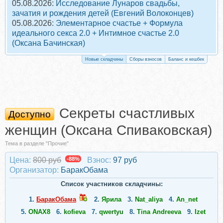
05.08.2026:
Исследование Лунаров свадьбы,
зачатия и рождения детей (Евгений Волоконцев)
05.08.2026:
Элементарное счастье + Формула
идеального секса 2.0 + Интимное счастье 2.0
(Оксана Бачинская)
Новые складчины
Сборы взносов
Баланс и кешбек
Секреты счастливых
Доступно
женщин (Оксана Спиваковская)
Тема в разделе "Прочие"
Цена:
800 руб
-88%
Взнос:
97 руб
Организатор:
БаракОбама
Список участников складчины:
1.
БаракОбама
2.
Ярила
3.
Nat_aliya
4.
An_net
5.
ONAX8
6.
kofieva
7.
qwertyu
8.
Tina Andreeva
9.
Izet