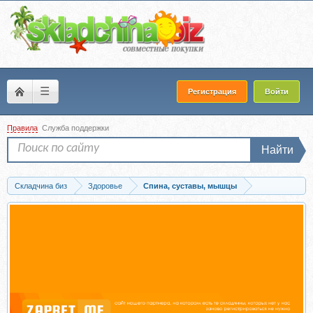
☰
Регистрация
Войти
Правила
Служба поддержки
Найти
Складчина биз
Здоровье
Спина, суставы, мышцы
Скачать [Сандал] Лечение боли в плече. Модуль 1: плечевой сустав,...