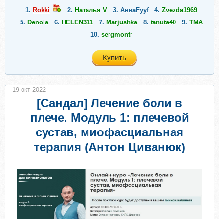
1.
Rokki
2.
Наталья V
3.
АннаFyyf
4.
Zvezda1969
5.
Denola
6.
HELEN311
7.
Marjushka
8.
tanuta40
9.
ТМА
10.
sergmontr
Купить
19 окт 2022
[Сандал] Лечение боли в
плече. Модуль 1: плечевой
сустав, миофасциальная
терапия (Антон Циванюк)