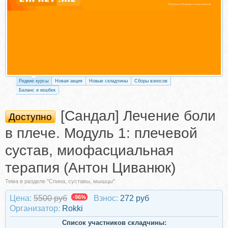
Редкие курсы
Новая акция
Новые складчины
Сборы взносов
Баланс и кешбек
[Сандал] Лечение боли
Доступно
в плече. Модуль 1: плечевой
сустав, миофасциальная
терапия (Антон Циванюк)
Тема в разделе "Спина, суставы, мышцы"
Цена:
5500 руб
-96%
Взнос:
272 руб
Организатор:
Rokki
Список участников складчины: