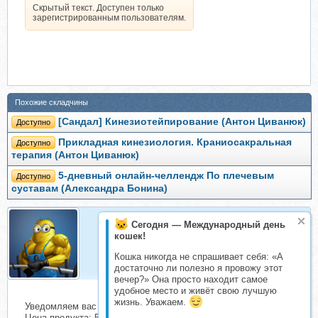
Скрытый текст. Доступен только
зарегистрированным пользователям.
Похожие складчины
[Сандал] Кинезиотейпирование (Антон Циванюк)
Доступно
Прикладная кинезиология. Краниосакральная
Доступно
терапия (Антон Циванюк)
5-дневный онлайн-челлендж По плечевым
Доступно
суставам (Александра Бонина)
Сегодня — Международный день
кошек!
Rokki
Организатор складчин
Кошка никогда не спрашивает себя: «А
достаточно ли полезно я провожу этот
вечер?» Она просто находит самое
удобное место и живёт свою лучшую
жизнь. Уважаем.
Уведомляем вас о начале сбора взносов.
Цена продукта: 5500 руб. Взнос с каждого участника: 272