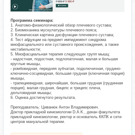
Программа семинара:
1. Анатомо-физиологический обзор плечевого сустава;
2. Биомеханика мускулатуры плечевого пояса;
3. Клиническая картина дисфункции плечевого сустава;
4. Тест абдукции на предмет импиджмент синдрома
миофасциального или суставного происхождения, а также
нестабильности;
5. Миофасциальная терапия следующих групп мышц:
- надостная, подостная, подлопаточная, малая и большая
круглые мышцы,
- ромбовидная, передняя зубчатая, подключичная, грудино-
ключично-сосцевидная, большая грудная (ключичная порция)
мышцы,
- трапециевидная, широчайшая, большая грудная (грудинная
порция), малая грудная, бицепс и трицепс плеча,
дельтовидная мышцы;
6. Оценка достигнутого результата.
Преподаватель: Циванюк Антон Владимирович.
Доктор прикладной кинезиологии D.A.K., декан факультета
прикладной кинезиологии, ректор и основатель ККПК и сети
центров мануальной терапии.