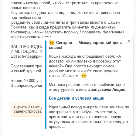
связать между собой, чтобы не тратиться на привлечение
новых клиентов
Научитесь создавать все виды лид-магнитов и трипваеров
под любые цели
Создадите свои лид-магниты и трипваеры вместе с Сашей
Поймете, как и когда предлагать клиентам лид-магниты/
трипваеры, чтобы запускать воронку / продавать флагманы /
монетизировать лиды
Сегодня — Международный день
ВАШ ПРОВОДНИК В МИР ЛИД-МАГНИТОВ, ТРИПВАЕРОВ
кошек!
И МЕТОДОЛОГИИ — АЛЕКСАНДРА ГОРЕВА-КУРТЫШЕВА
EdTech-предприниматель
Кошка никогда не спрашивает себя: «А
достаточно ли полезно я провожу этот
Собственник тренинговой компании, методического агентства
вечер?» Она просто находит самое
и самой крупной онлайн-школы методологии
удобное место и живёт свою лучшую
жизнь. Уважаем.
Более 40 000 учеников
Мы тоже решили немного приблизиться к
В сопровождении онлайн-школы из ТОП 1% Getcourse
этому уровню дзена и
запускаем Акцию.
Все детали и условия акции
Идеальный повод выбрать себе занятие по
Скрытый текст. Доступен только
зарегистрированным пользователям.
настроению: что-нибудь смастерить,
приготовить или просто освоить новую
штуку, пока кот внимательно контролирует
процесс.