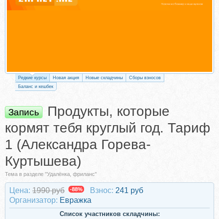
Редкие курсы
Новая акция
Новые складчины
Сборы взносов
Баланс и кешбек
Продукты, которые
Запись
кормят тебя круглый год. Тариф
1 (Александра Горева-
Куртышева)
Тема в разделе "Удалёнка, фриланс"
Цена:
1990 руб
-88%
Взнос:
241 руб
Организатор:
Евражкa
Список участников складчины: