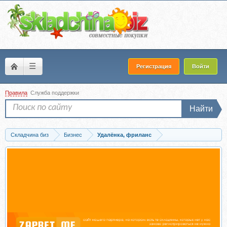
☰
Регистрация
Войти
Правила
Служба поддержки
Найти
Складчина биз
Бизнес
Удалёнка, фриланс
Запись Продукты, которые кормят тебя круглый год. Тариф 1 (Александра...