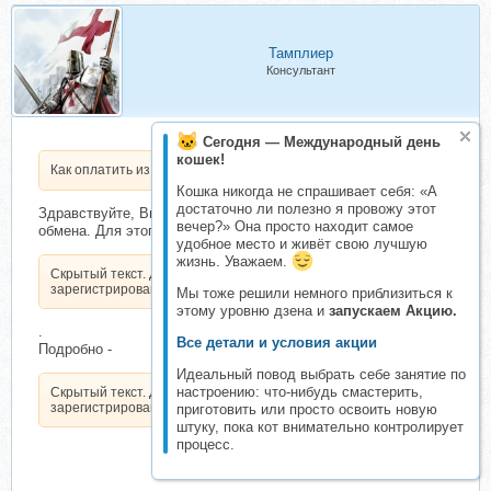
Тамплиер
Консультант
Сегодня — Международный день
кошек!
Как оплатить из Беларуси?
Кошка никогда не спрашивает себя: «А
достаточно ли полезно я провожу этот
Здравствуйте, Вы можете воспользоваться услугами
вечер?» Она просто находит самое
обмена. Для этого создайте заявку в
удобное место и живёт свою лучшую
жизнь. Уважаем.
Скрытый текст. Доступен только
зарегистрированным пользователям.
Мы тоже решили немного приблизиться к
этому уровню дзена и
запускаем Акцию.
.
Все детали и условия акции
Подробно -
Идеальный повод выбрать себе занятие по
настроению: что-нибудь смастерить,
Скрытый текст. Доступен только
зарегистрированным пользователям.
приготовить или просто освоить новую
штуку, пока кот внимательно контролирует
процесс.