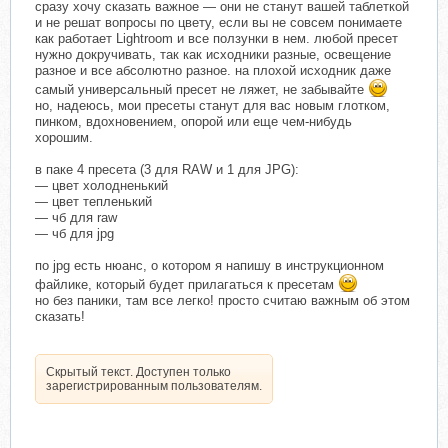
сразу хочу сказать важное — они не станут вашей таблеткой
и не решат вопросы по цвету, если вы не совсем понимаете
как работает Lightroom и все ползунки в нем. любой пресет
нужно докручивать, так как исходники разные, освещение
разное и все абсолютно разное. на плохой исходник даже
самый универсальный пресет не ляжет, не забывайте
но, надеюсь, мои пресеты станут для вас новым глотком,
пинком, вдохновением, опорой или еще чем-нибудь
хорошим.
в паке 4 пресета (3 для RAW и 1 для JPG):
— цвет холодненький
— цвет тепленький
— чб для raw
— чб для jpg
по jpg есть нюанс, о котором я напишу в инструкционном
файлике, который будет прилагаться к пресетам
но без паники, там все легко! просто считаю важным об этом
сказать!
Скрытый текст. Доступен только
зарегистрированным пользователям.