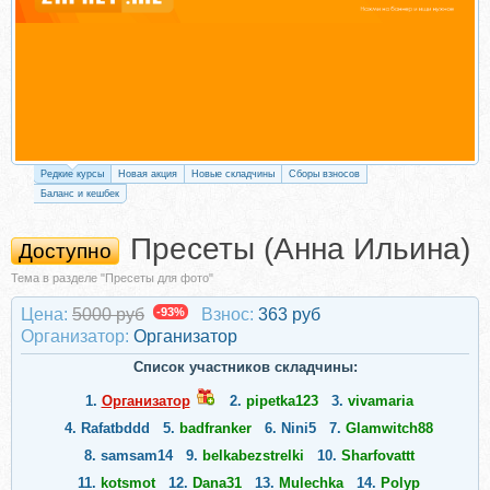
Редкие курсы
Новая акция
Новые складчины
Сборы взносов
Баланс и кешбек
Пресеты (Анна Ильина)
Доступно
Тема в разделе "Пресеты для фото"
Цена:
5000 руб
-93%
Взнос:
363 руб
Организатор:
Организатор
Список участников складчины:
1.
Организатор
2.
pipetka123
3.
vivamaria
4.
Rafatbddd
5.
badfranker
6.
Nini5
7.
Glamwitch88
8.
samsam14
9.
belkabezstrelki
10.
Sharfovattt
11.
kotsmot
12.
Dana31
13.
Mulechka
14.
Polyp