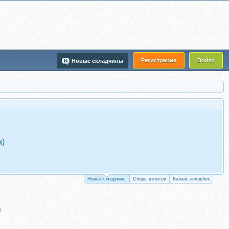
Регистрация
Войти
Новые складчины
н)
Новые складчины
Сборы взносов
Баланс и кешбек
)