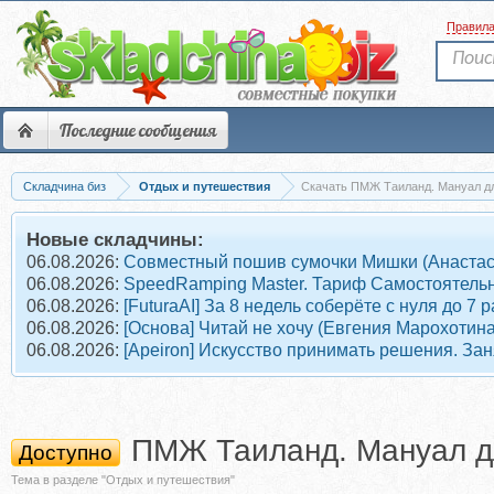
Правил
Последние сообщения
Складчина биз
Отдых и путешествия
Скачать ПМЖ Таиланд. Мануал дл
Новые складчины:
06.08.2026:
Совместный пошив сумочки Мишки (Анастас
06.08.2026:
SpeedRamping Master. Тариф Самостоятель
06.08.2026:
[FuturaAI] За 8 недель соберёте с нуля до 
06.08.2026:
[Основа] Читай не хочу (Евгения Марохотина
06.08.2026:
[Apeiron] Искусство принимать решения. Зан
ПМЖ Таиланд. Мануал д
Доступно
Тема в разделе "Отдых и путешествия"