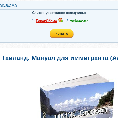
акОбама
Список участников складчины:
1.
БаракОбама
2.
webmaster
Купить
Таиланд. Мануал для иммигранта (А