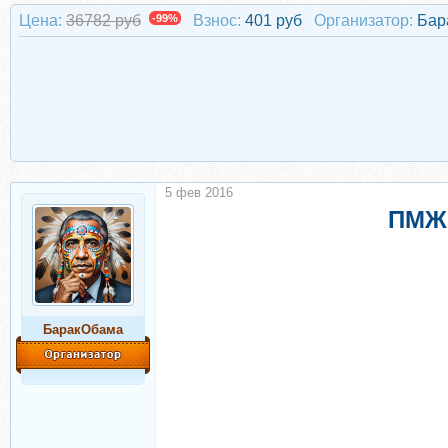
Цена:
36782 руб
-99%
Взнос:
401 руб
Организатор:
Бар
5 фев 2016
ПМЖ 
БаракОбама