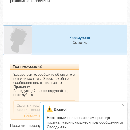
реквизитах складчины.
Карачурина
Складчик
Тамплиер сказал(а):
Здравствуйте, сообщите об оплате в
реквизитах темы. Здесь подобные
сообщения писать нельзя по
Правилам.
В следующий раз не нарушайте,
пожалуйста.
Скрытый текст. Доступен только
Важно!
зарегистрированным
пользователям.
Нажмите, чтобы раскрыть...
Некоторым пользователям приходят
письма, маскирующиеся под сообщения от
Простите, перепутала
Складчины.
д) Вопросы связанные с оплатой