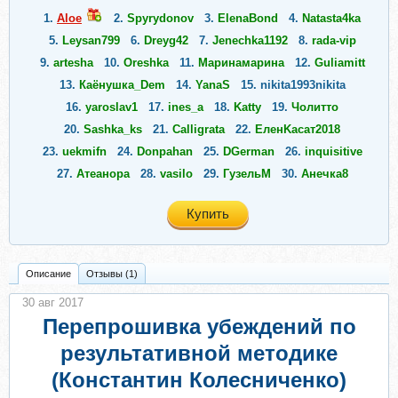
1.
Aloe
2.
Spyrydonov
3.
ElenaBond
4.
Natasta4ka
5.
Leysan799
6.
Dreyg42
7.
Jenechka1192
8.
rada-vip
9.
artesha
10.
Oreshka
11.
Маринамарина
12.
Guliamitt
13.
Каёнушка_Dem
14.
YanaS
15.
nikita1993nikita
16.
yaroslav1
17.
ines_a
18.
Katty
19.
Чолитто
20.
Sashka_ks
21.
Calligrata
22.
ЕленKасат2018
23.
uekmifn
24.
Donpahan
25.
DGerman
26.
inquisitive
27.
Атеанора
28.
vasilo
29.
ГузельМ
30.
Анечка8
Купить
Описание
Отзывы (1)
30 авг 2017
Перепрошивка убеждений по
результативной методике
(Константин Колесниченко)