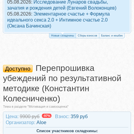
05.08.2026:
Исследование Лунаров свадьбы,
зачатия и рождения детей (Евгений Волоконцев)
05.08.2026:
Элементарное счастье + Формула
идеального секса 2.0 + Интимное счастье 2.0
(Оксана Бачинская)
Новые складчины
Сборы взносов
Баланс и кешбек
Перепрошивка
Доступно
убеждений по результативной
методике (Константин
Колесниченко)
Тема в разделе "Мотивация и самооценка"
Цена:
9900 руб
-97%
Взнос:
359 руб
Организатор:
Aloe
Список участников складчины: