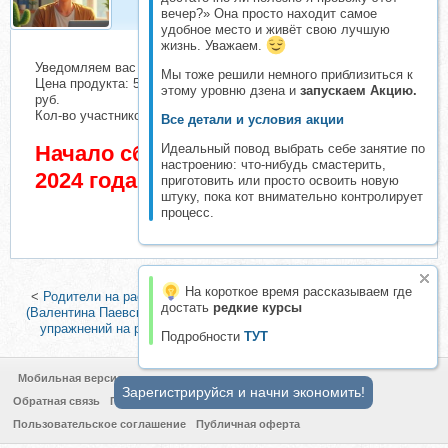
вечер?» Она просто находит самое
удобное место и живёт свою лучшую
жизнь. Уважаем.
Уведомляем вас о начале сбора взносов.
Мы тоже решили немного приблизиться к
Цена продукта: 5500 руб. Взнос с каждого участника: 260
этому уровню дзена и
запускаем Акцию.
руб.
Кол-во участников в основном списке: 2 чел.
Все детали и условия акции
Идеальный повод выбрать себе занятие по
Начало сбора взносов 11 Октябрь
настроению: что-нибудь смастерить,
2024 года
приготовить или просто освоить новую
штуку, пока кот внимательно контролирует
процесс.
На короткое время рассказываем где
<
Родители на расстоянии. Адаптация ребенка в другой стране
достать
редкие курсы
(Валентина Паевская)
|
[Занимательная школа] Память. Сборник
упражнений на развитие аудиальной и визуальной памяти
>
Подробности
ТУТ
Мобильная версия
Зарегистрируйся и начни экономить!
Обратная связь
Политика конфиденциальности
Пользовательское соглашение
Публичная оферта