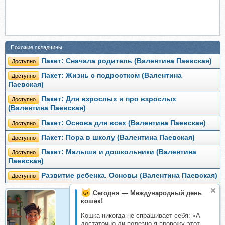
Похожие складчины
Пакет: Сначала родитель (Валентина Паевская)
Доступно
Пакет: Жизнь с подростком (Валентина
Доступно
Паевская)
Пакет: Для взрослых и про взрослых
Доступно
(Валентина Паевская)
Пакет: Основа для всех (Валентина Паевская)
Доступно
Пакет: Пора в школу (Валентина Паевская)
Доступно
Пакет: Малыши и дошкольники (Валентина
Доступно
Паевская)
Развитие ребенка. Основы (Валентина Паевская)
Доступно
Сегодня — Международный день
кошек!
Организатор
Кошка никогда не спрашивает себя: «А
Организатор складчин
достаточно ли полезно я провожу этот