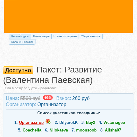
Редкие курсы
Новая акция
Новые складчины
Сборы взносов
Баланс и кешбек
Пакет: Развитие
Доступно
(Валентина Паевская)
Тема в разделе "Дети и родители"
Цена:
5500 руб
-96%
Взнос:
260 руб
Организатор:
Организатор
Список участников складчины:
1.
Организатор
2.
DilyarokK
3.
Вау2
4.
Victoriageo
5.
Coachella
6.
Nilokaeva
7.
moonsoob
8.
Alisha07