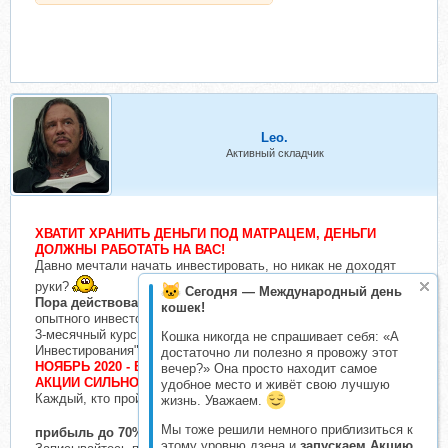
Leo.
Активный складчик
ХВАТИТ ХРАНИТЬ ДЕНЬГИ ПОД МАТРАЦЕМ, ДЕНЬГИ
ДОЛЖНЫ
РАБОТАТЬ
НА ВАС!
Давно мечтали начать инвестировать, но никак не доходят
руки?
Сегодня — Международный день
Пора действовать
, вышел
СВЕЖАЙШИЙ
курс от супер-
кошек!
опытного инвестора Федора Сидорова!
3-месячный курс Федора Сидорова "Формула Современного
Кошка никогда не спрашивает себя: «А
Инвестирования"
достаточно ли полезно я провожу этот
НОЯБРЬ 2020 - ВРЕМЯ НАЧИНАТЬ ИНВЕСТИРОВАТЬ,
вечер?» Она просто находит самое
АКЦИИ СИЛЬНО УПАЛИ В ЦЕНЕ!
удобное место и живёт свою лучшую
Каждый, кто пройдет обучение на тренинге, сможет получать
жизнь. Уважаем.
Мы тоже решили немного приблизиться к
прибыль до 70% годовых
этому уровню дзена и
запускаем Акцию.