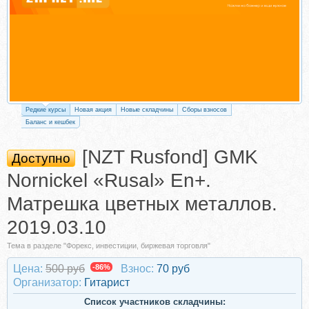
Редкие курсы
Новая акция
Новые складчины
Сборы взносов
Баланс и кешбек
[NZT Rusfond] GMK
Доступно
Nornickel «Rusal» En+.
Матрешка цветных металлов.
2019.03.10
Тема в разделе "Форекс, инвестиции, биржевая торговля"
Цена:
500 руб
-86%
Взнос:
70 руб
Организатор:
Гитарист
Список участников складчины: