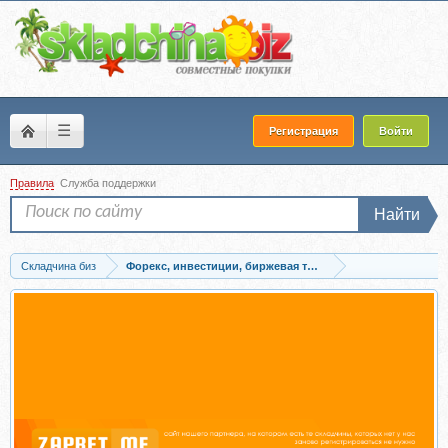
☰
Регистрация
Войти
Правила
Служба поддержки
Найти
Складчина биз
Форекс, инвестиции, биржевая торговля
Скачать [NZT Rusfond] GMK Nornickel «Rusal» En+. Матрешка цветных металлов..