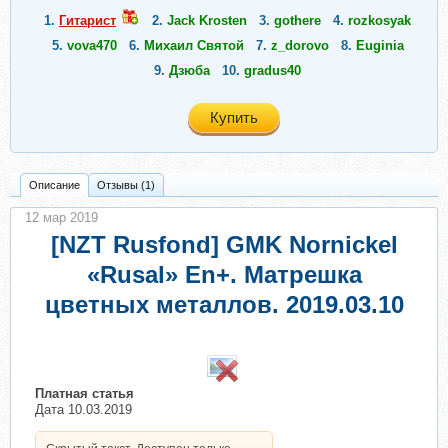
1.
Гитарист
2.
Jack Krosten
3.
gothere
4.
rozkosyak
5.
vova470
6.
Михаил Святой
7.
z_dorovo
8.
Euginia
9.
Дзюба
10.
gradus40
Купить
Описание
Отзывы (1)
12 мар 2019
[NZT Rusfond] GMK Nornickel
«Rusal» En+. Матрешка
цветных металлов. 2019.03.10
​
Платная статья
Дата 10.03.2019