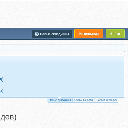
Регистрация
Войти
Новые складчины
я)
я)
Новые складчины
Сборы взносов
Баланс и кешбек
дев)