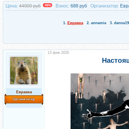
Цена:
44900 руб
-99%
Взнос:
688 руб
Организатор:
Евр
1.
Евражкa
2.
annamia
3.
danna19
13 фев 2025
Настоящ
Евражкa