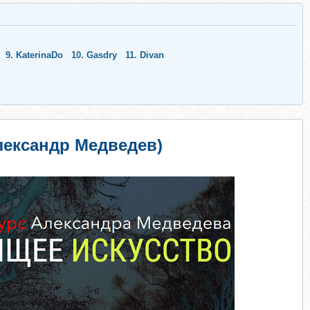
9.
KaterinaDo
10.
Gasdry
11.
Divan
лександр Медведев)