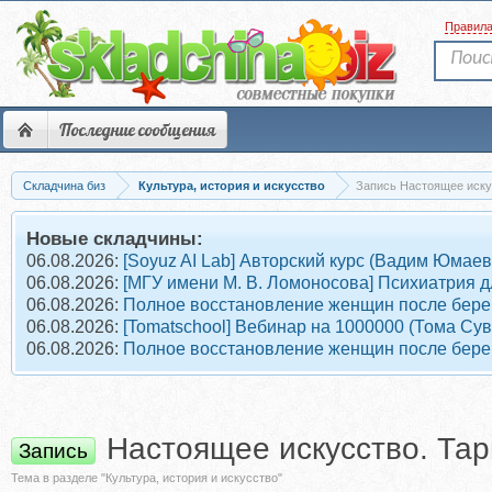
Правил
Последние сообщения
Складчина биз
Культура, история и искусство
Запись Настоящее иску
Новые складчины:
06.08.2026:
[Soyuz AI Lab] Авторский курс (Вадим Юмаев
06.08.2026:
[МГУ имени М. В. Ломоносова] Психиатрия д
06.08.2026:
Полное восстановление женщин после берем
06.08.2026:
[Tomatschool] Вебинар на 1000000 (Тома Су
06.08.2026:
Полное восстановление женщин после берем
Настоящее искусство. Та
Запись
Тема в разделе "Культура, история и искусство"