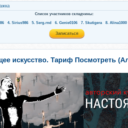
ажкa
Список участников складчины:
86
4.
Sirius986
5.
Serg.rnd
6.
Genie0106
7.
Skutigera
8.
Alina1000
Записаться
ее искусство. Тариф Посмотреть (А