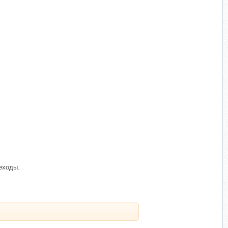
еходы.