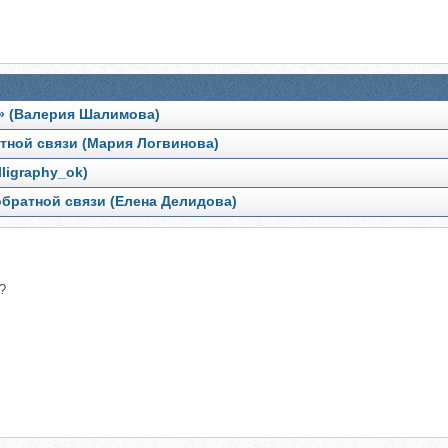
и» (Валерия Шалимова)
атной связи (Мария Логвинова)
ligraphy_ok)
обратной связи (Елена Делидова)
?