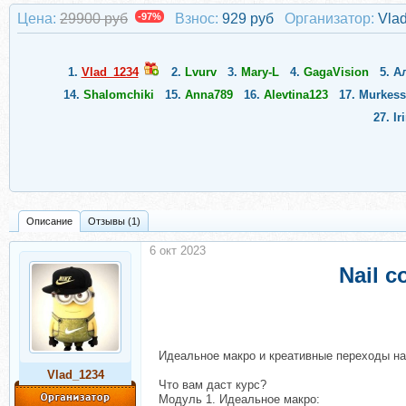
Цена:
29900 руб
-97%
Взнос:
929 руб
Организатор:
Vla
1.
Vlad_1234
2.
Lvurv
3.
Mary-L
4.
GagaVision
5.
А
14.
Shalomchiki
15.
Anna789
16.
Alevtina123
17.
Murkess
27.
Ir
Описание
Отзывы (1)
6 окт 2023
Nail 
Идеальное макро и креативные переходы н
Vlad_1234
Что вам даст курс?
Модуль 1. Идеальное макро: