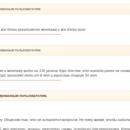
рованным пользователям.
все блоки креативного монтажа и все блоки рилс.
-----------------------------------------------------
рованным пользователям.
 и монтажу видео на 130 уроков. Курс для тех, кто никогда ранее не сни
Курс проходят дети от 8 лет и взрослые старше 50 лет.
-----------------------------------------------------
рированным пользователям.
у. Объясняю так, что не останется вопросов. Не тяну время, чтобы набить
 мои пресеты, экшены, текстуры, схемы, исходники для тренировок. Короче, 