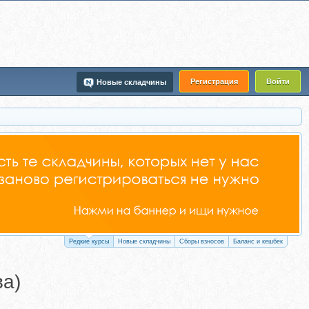
Регистрация
Войти
Новые складчины
Редкие курсы
Новые складчины
Сборы взносов
Баланс и кешбек
ва)