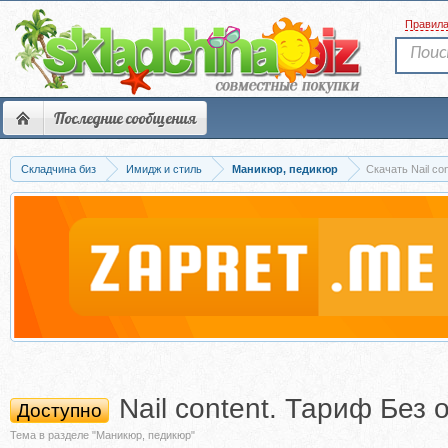
Правил
Последние сообщения
Складчина биз
Имидж и стиль
Маникюр, педикюр
Скачать Nail c
Nail content. Тариф Без
Доступно
Тема в разделе "Маникюр, педикюр"