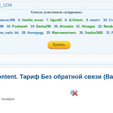
d_1234
Список участников складчины:
лексис456
6.
Vanilla_moon
7.
Ugus02
8.
JLOololo
9.
лизетт
10.
Ст
88
18.
Puskaneh
19.
Dasha296
20.
Arinaska
21.
Alisagas
22.
Barab
ina_nails_bb
28.
Annngvgg
29.
Максимилтанъ
30.
Sophie3682
31.
Купить
content. Тариф Без обратной связи (
​
а телефон