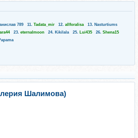
анислав 789
11.
Tadata_mir
12.
allforalisa
13.
Nasturtiums
ara44
23.
eternalmoon
24.
Kikilala
25.
Lui435
26.
Shena15
Papama
Валерия Шалимова)