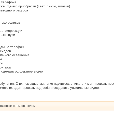
у телефона
же, где его приобрести (свет, линзы, штатив)
выгодного ракурса
е
лько роликов
ветокоррекции
вые звуки
оды на телефон
реходов
ильного освещения
же
ты
монтажа
бы сделать эффектное видео
обучения. C их помощью вы легко научитесь снимать и монтировать пер
жете их адаптировать под себя и создавать уникальные видео.
рованным пользователям.