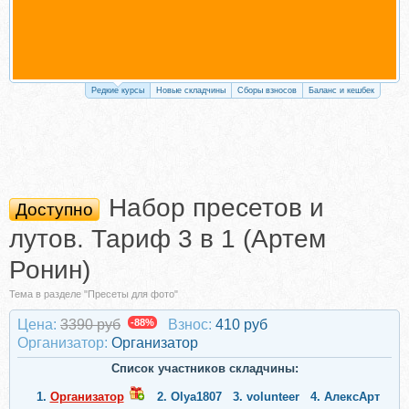
Редкие курсы
Новые складчины
Сборы взносов
Баланс и кешбек
Набор пресетов и
Доступно
лутов. Тариф 3 в 1 (Артем
Ронин)
Тема в разделе "Пресеты для фото"
Цена:
3390 руб
-88%
Взнос:
410 руб
Организатор:
Организатор
Список участников складчины:
1.
Организатор
2.
Olya1807
3.
volunteer
4.
АлексАрт