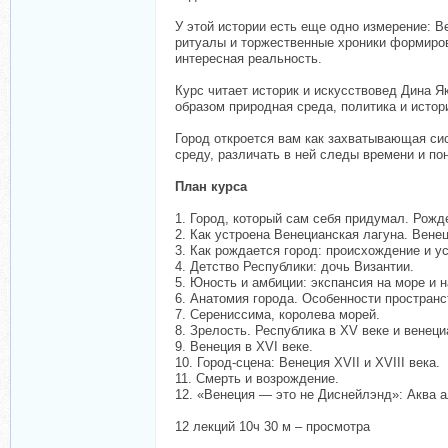
У этой истории есть еще одно измерение: В
ритуалы и торжественные хроники формирова
интересная реальность.
Курс читает историк и искусствовед Дина Я
образом природная среда, политика и истор
Город откроется вам как захватывающая си
среду, различать в ней следы времени и по
План курса
1. Город, который сам себя придумал. Рожд
2. Как устроена Венецианская лагуна. Вене
3. Как рождается город: происхождение и 
4. Детство Республики: дочь Византии.
5. Юность и амбиции: экспансия на море и н
6. Анатомия города. Особенности пространс
7. Серениссима, королева морей.
8. Зрелость. Республика в XV веке и венец
9. Венеция в XVI веке.
10. Город-сцена: Венеция XVII и XVIII века.
11. Смерть и возрождение.
12. «Венеция — это не Диснейлэнд»: Аква а
12 лекций 10ч 30 м – просмотра