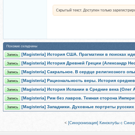
Скрытый текст. Доступен только зарегистри
Похожие складчины
[Magisteria] История США. Прагматики в поисках и
Запись
[Magisteria] История Древней Греции (Александр Не
Запись
[Magisteria] Сакральное. В сердце религиозного оп
Запись
[Magisteria] Рациональность веры. История средн
Запись
[Magisteria] История Испании в Средние века (Олег 
Запись
[Magisteria] Рим без лавров. Темная сторона Импер
Запись
[Magisteria] Западники. Духовные портреты русски
Запись
<
[Синхронизация] Киноклубы с Синх