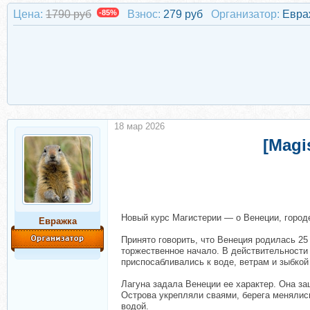
Цена:
1790 руб
-85%
Взнос:
279 руб
Организатор:
Евра
18 мар 2026
[Magi
Новый курс Магистерии — о Венеции, городе
Евражкa
Принято говорить, что Венеция родилась 25
торжественное начало. В действительности 
приспосабливались к воде, ветрам и зыбкой
Лагуна задала Венеции ее характер. Она з
Острова укрепляли сваями, берега менялись
водой.