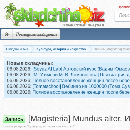
Правил
Последние сообщения
Складчина биз
Культура, история и искусство
Запись [Magisteria] Mun
Новые складчины:
06.08.2026:
[Soyuz AI Lab] Авторский курс (Вадим Юмаев
06.08.2026:
[МГУ имени М. В. Ломоносова] Психиатрия д
06.08.2026:
Полное восстановление женщин после берем
06.08.2026:
[Tomatschool] Вебинар на 1000000 (Тома Су
06.08.2026:
Полное восстановление женщин после берем
[Magisteria] Mundus alter
Запись
Тема в разделе "Культура, история и искусство"