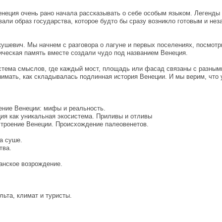
енеция очень рано начала рассказывать о себе особым языком. Легенды
ли образ государства, которое будто бы сразу возникло готовым и нез
кушевич. Мы начнем с разговора о лагуне и первых поселениях, посмотри
ическая память вместе создали чудо под названием Венеция.
стема смыслов, где каждый мост, площадь или фасад связаны с разным
нимать, как складывалась подлинная история Венеции. И мы верим, что 
ение Венеции: мифы и реальность.
ция как уникальная экосистема. Приливы и отливы
устроение Венеции. Происхождение палеовенетов.
а суше.
тва.
ианское возрождение.
льта, климат и туристы.