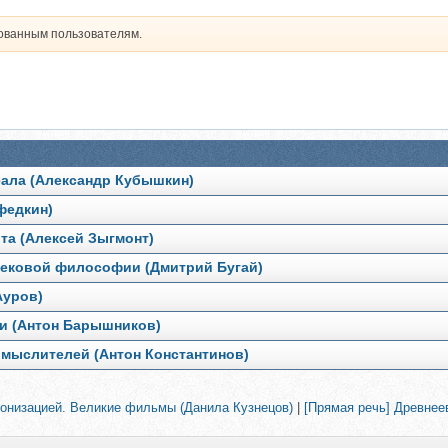
рованным пользователям.
деала (Александр Кубышкин)
федкин)
ыта (Алексей Зыгмонт)
евековой философии (Дмитрий Бугай)
Ауров)
ии (Антон Барышников)
х мыслителей (Антон Константинoв)
ронизацией. Великие фильмы (Данила Кузнецов)
|
[Прямая речь] Древнее