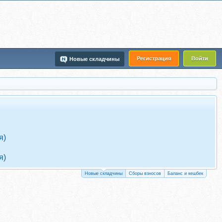
Регистрация
Войти
Новые складчины
я)
я)
Новые складчины
Сборы взносов
Баланс и кешбек