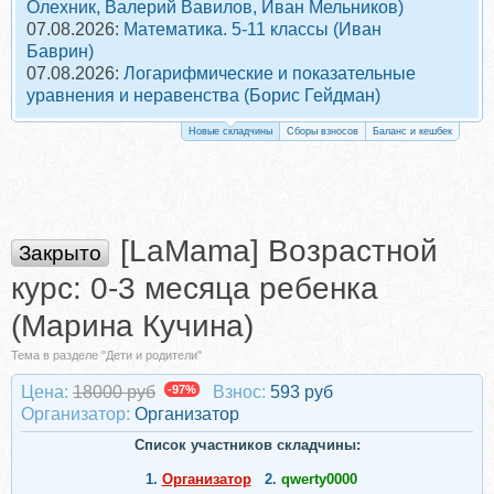
Олехник, Валерий Вавилов, Иван Мельников)
07.08.2026:
Математика. 5-11 классы (Иван
Баврин)
07.08.2026:
Логарифмические и показательные
уравнения и неравенства (Борис Гейдман)
Новые складчины
Сборы взносов
Баланс и кешбек
[LaMama] Возрастной
Закрыто
курс: 0-3 месяца ребенка
(Марина Кучина)
Тема в разделе "Дети и родители"
Цена:
18000 руб
-97%
Взнос:
593 руб
Организатор:
Организатор
Список участников складчины:
1.
Организатор
2.
qwerty0000