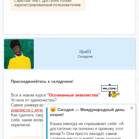
Скрытый текст. Доступен только
зарегистрированным пользователям.
Ира83
Складчик
Присоединяйтесь к складчине
!
Все в новом курсе
"
Осознанные знакомства
"
Устали от одиночества?
Самое универсальное руководство
по всем нюансам
Сегодня — Международный день
знакомств с мужчинами в интернете
.
кошек!
Как сделать такую анкету? Привлечь адекватов? Как вести
себя, какие вопросы задавать и расположить к себе в
Кошка никогда не спрашивает себя: «А
переписке.
достаточно ли полезно я провожу этот
вечер?» Она просто находит самое
удобное место и живёт свою лучшую