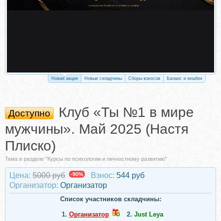
Новая акция
Новые складчины
Сборы взносов
Баланс и кешбек
Клуб «Ты №1 в мире
Доступно
мужчины». Май 2025 (Настя
Плиско)
Тема в разделе "Курсы по психологии и личностному развитию"
Цена:
5000 руб
-90%
Взнос:
544 руб
Организатор:
Организатор
Список участников складчины:
1.
Организатор
2.
Just Leya