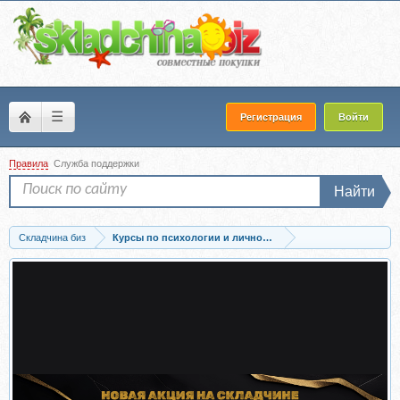
☰
Регистрация
Войти
Правила
Служба поддержки
Найти
Складчина биз
Курсы по психологии и личностному развитию
Скачать Клуб «Ты №1 в мире мужчины». Май 2025 (Настя Плиско)