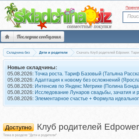
Правил
Последние сообщения
Складчина биз
Дети и родители
Скачать Клуб родителей Edpower. Тари
Новые складчины:
05.08.2026:
Точка роста. Тариф Базовый (Татьяна Расск
05.08.2026:
Адаптация к новому без осложнений (Яросл
05.08.2026:
Интенсив по Яндекс Метрике (Полина Бонда
05.08.2026:
Исследование Лунаров свадьбы, зачатия и 
05.08.2026:
Элементарное счастье + Формула идеального
Клуб родителей Edpower
Доступно
Тема в разделе "Дети и родители"