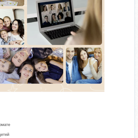
рмате
детей