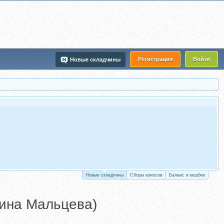
Регистрация
Войти
Новые складчины
Новые складчины
Сборы взносов
Баланс и кешбек
лина Мальцева)