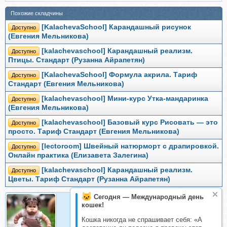
Похожие складчины
[KalachevaSchool] Карандашный рисунок
Доступно
(Евгения Мельникова)
[kalachevaschool] Карандашный реализм.
Доступно
Птицы. Стандарт (Рузанна Айрапетян)
[KalachevaSchool] Формула акрила. Тариф
Доступно
Стандарт (Евгения Мельникова)
[kalachevaschool] Мини-курс Утка-мандаринка
Доступно
(Евгения Мельникова)
[kalachevaschool] Базовый курс Рисовать — это
Доступно
просто. Тариф Стандарт (Евгения Мельникова)
[lectoroom] Швейный натюрморт с драпировкой.
Доступно
Онлайн практика (Елизавета Залегина)
[kalachevaschool] Карандашный реализм.
Доступно
Цветы. Тариф Стандарт (Рузанна Айрапетян)
Сегодня — Международный день
кошек!
Ⓚⓐⓡⓐⓟⓤⓩ
Кошка никогда не спрашивает себя: «А
Организатор складчин