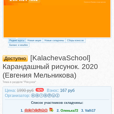
Редкие курсы
Новая акция
Новые складчины
Сборы взносов
Баланс и кешбек
[KalachevaSchool]
Доступно
Карандашный рисунок. 2020
(Евгения Мельникова)
Тема в разделе "Рисунок"
Цена:
1990 руб
-92%
Взнос:
167 руб
Организатор:
Ⓚⓐⓡⓐⓟⓤⓩ
Список участников складчины:
1.
Ⓚⓐⓡⓐⓟⓤⓩ
2.
Оленька72
3.
Valli17