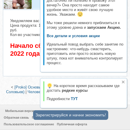
достаточно ли полезно я провожу этот
вечер?» Она просто находит самое
удобное место и живёт свою лучшую
жизнь. Уважаем.
Уведомляем вас о начале сбора взносов.
Мы тоже решили немного приблизиться к
Цена продукта: 1990 руб. Взнос с каждого участника: 167
этому уровню дзена и
запускаем Акцию.
руб.
Кол-во участников в основном списке: 3 чел.
Все детали и условия акции
Начало сбора взносов 7 Октябрь
Идеальный повод выбрать себе занятие по
настроению: что-нибудь смастерить,
2022 года
приготовить или просто освоить новую
штуку, пока кот внимательно контролирует
процесс.
На короткое время рассказываем где
<
[Proko] Основы Русского академического рисунка (Михаил
достать
редкие курсы
Соловьев)
|
Человеческий скетчинг (Екатерина (Като) Иванникова)
>
Подробности
ТУТ
Мобильная версия
Зарегистрируйся и начни экономить!
Обратная связь
Политика конфиденциальности
Пользовательское соглашение
Публичная оферта