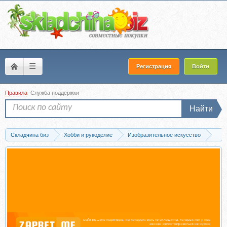
☰
Регистрация
Войти
Правила
Служба поддержки
Найти
Складчина биз
Хобби и рукоделие
Изобразительное искусство
Рисунок
Скачать [KalachevaSchool] Карандашный рисунок. 2020 (Евгения 