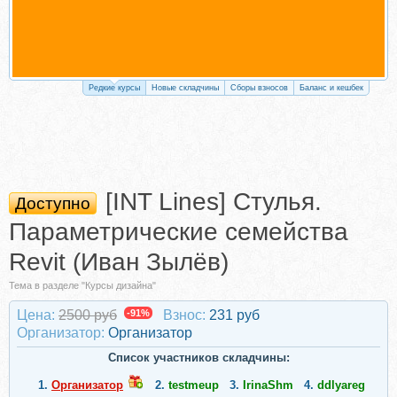
Редкие курсы
Новые складчины
Сборы взносов
Баланс и кешбек
[INT Lines] Стулья.
Доступно
Параметрические семейства
Revit (Иван Зылёв)
Тема в разделе "Курсы дизайна"
Цена:
2500 руб
-91%
Взнос:
231 руб
Организатор:
Организатор
Список участников складчины:
1.
Организатор
2.
testmeup
3.
IrinaShm
4.
ddlyareg