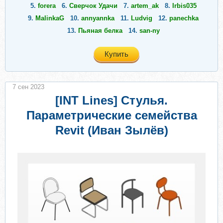
5.
forera
6.
Сверчок Удачи
7.
artem_ak
8.
Irbis035
9.
MalinkaG
10.
annyannka
11.
Ludvig
12.
panechka
13.
Пьяная белка
14.
san-ny
Купить
7 сен 2023
[INT Lines] Стулья.
Параметрические семейства
Revit (Иван Зылёв)