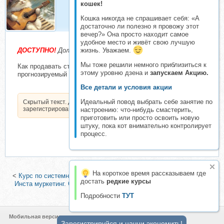
Гитарист
кошек!
Организатор складчин
Кошка никогда не спрашивает себя: «А
достаточно ли полезно я провожу этот
вечер?» Она просто находит самое
удобное место и живёт свою лучшую
жизнь. Уважаем.
ДОСТУПНО!
Долгожданный курс от Ирины Подрез!
Мы тоже решили немного приблизиться к
Как продавать стабильно с удовольствием и получать
этому уровню дзена и
запускаем Акцию.
прогнозируемый высокий доход?
Все детали и условия акции
Идеальный повод выбрать себе занятие по
Скрытый текст. Доступен только
зарегистрированным пользователям.
настроению: что-нибудь смастерить,
приготовить или просто освоить новую
штуку, пока кот внимательно контролирует
процесс.
На короткое время рассказываем где
<
Курс по системному контенту. Тариф Зыринг (Лейли Ялунина)
|
достать
редкие курсы
Инста муркетинг. Секрет богатых котов. Тариф Я сам (Светлана
Герасимова)
>
Подробности
ТУТ
Мобильная версия
Зарегистрируйся и начни экономить!