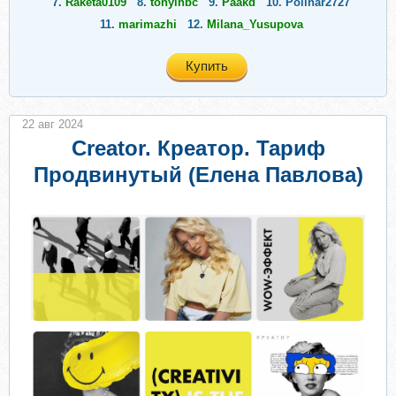
7.
Raketa0109
8.
tonyinbc
9.
Paakd
10.
Polinar2727
11.
marimazhi
12.
Milana_Yusupova
Купить
22 авг 2024
Creator. Креатор. Тариф
Продвинутый (Елена Павлова)