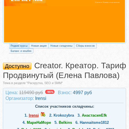
Редкие курсы
Новая акция
Новые складчины
Сборы взносов
Баланс и кешбек
Creator. Креатор. Тариф
Доступно
Продвинутый (Елена Павлова)
Тема в разделе "Раскрутка, SEO и SMM"
Цена:
119490 руб
-96%
Взнос:
4997 руб
Организатор:
Irensi
Список участников складчины:
1.
Irensi
2.
Krokozybra
3.
АнастасияEfk
4.
МариНаМоре
5.
Belkins
6.
Hannaitsme1812