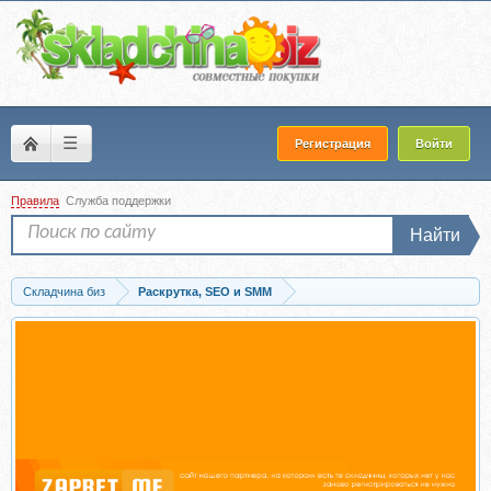
☰
Регистрация
Войти
Правила
Служба поддержки
Найти
Складчина биз
Раскрутка, SEO и SMM
Скачать Creator. Креатор. Тариф Продвинутый (Елена Павлова)