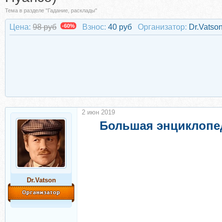
Тема в разделе "Гадание, расклады"
Цена:
98 руб
-60%
Взнос:
40 руб
Организатор:
Dr.Vatso
2 июн 2019
Большая энциклопед
Dr.Vatson