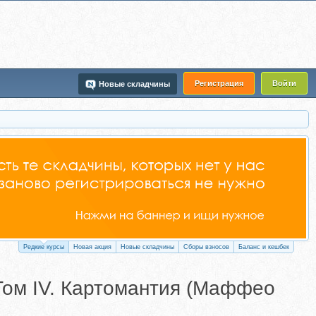
Регистрация
Войти
Новые складчины
Редкие курсы
Новая акция
Новые складчины
Сборы взносов
Баланс и кешбек
 Том IV. Картомантия (Маффео