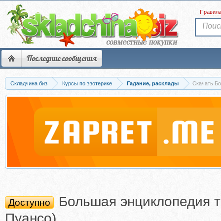
Правил
Последние сообщения
Складчина биз
Курсы по эзотерике
Гадание, расклады
Скачать Бо
Большая энциклопедия т
Доступно
Пуансо)