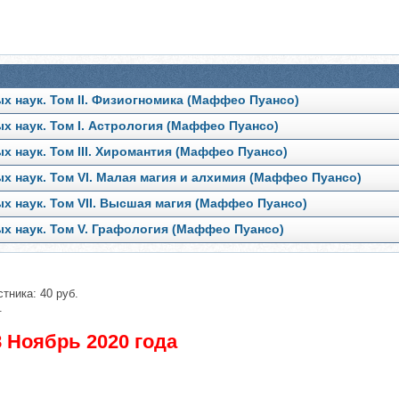
х наук. Том II. Физиогномика (Маффео Пуансо)
х наук. Том I. Астрология (Маффео Пуансо)
 наук. Том III. Хиромантия (Маффео Пуансо)
х наук. Том VI. Малая магия и алхимия (Маффео Пуансо)
х наук. Том VII. Высшая магия (Маффео Пуансо)
х наук. Том V. Графология (Маффео Пуансо)
тника: 40 руб.
.
 Ноябрь 2020 года