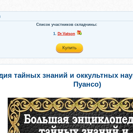
n
Список участников складчины:
1.
Dr.Vatson
Купить
ия тайных знаний и оккультных наук
Пуансо)