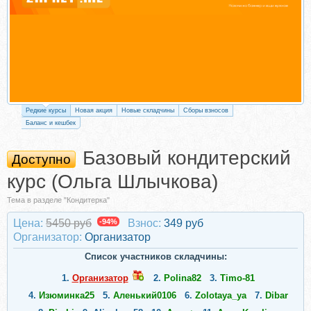
Редкие курсы
Новая акция
Новые складчины
Сборы взносов
Баланс и кешбек
Базовый кондитерский
Доступно
курс (Ольга Шлычкова)
Тема в разделе "Кондитерка"
Цена:
5450 руб
-94%
Взнос:
349 руб
Организатор:
Организатор
Список участников складчины:
1.
Организатор
2.
Polina82
3.
Timo-81
4.
Изюминка25
5.
Аленький0106
6.
Zolotaya_ya
7.
Dibar