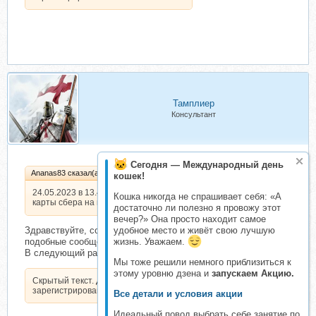
Тамплиер
Консультант
Сегодня — Международный день
Ananas83 сказал(а):
кошек!
24.05.2023 в 13.42 по мск 349 руб. с
Кошка никогда не спрашивает себя: «А
карты сбера на карту
достаточно ли полезно я провожу этот
вечер?» Она просто находит самое
Здравствуйте, сообщите об оплате в реквизитах темы. Здесь
удобное место и живёт свою лучшую
подобные сообщения писать нельзя по Правилам.
жизнь. Уважаем.
В следующий раз не нарушайте, пожалуйста.
Мы тоже решили немного приблизиться к
этому уровню дзена и
запускаем Акцию.
Скрытый текст. Доступен только
зарегистрированным пользователям.
Все детали и условия акции
Идеальный повод выбрать себе занятие по