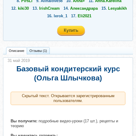
8.
PirsLi
9.
Alinalove58
10.
Алла+
11.
Anna.Karelina
12.
kiki30
13.
IrishCream
14.
Александрара
15.
Lesyakikh
16.
lerok_1
17.
Eli2021
Купить
Описание
Отзывы (1)
31 май 2019
Базовый кондитерский курс
(Ольга Шлычкова)
Скрытый текст. Открывается зарегистрированным
пользователям.
Вы получите:
подробные видео-уроки (17 шт.), рецепты и
теорию
Вы научитеcь готовить: