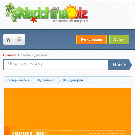
☰
Регистрация
Войти
Правила
Служба поддержки
Найти
Складчина биз
Кулинария
Кондитерка
Скачать Базовый кондитерский курс (Ольга Шлычкова)