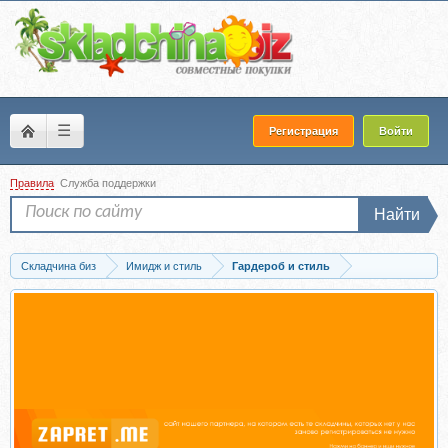
☰
Регистрация
Войти
Правила
Служба поддержки
Найти
Складчина биз
Имидж и стиль
Гардероб и стиль
Скачать [aibazovajela] Осенний шопинг-лист. Тариф Стандарт 2024 (Анжела...