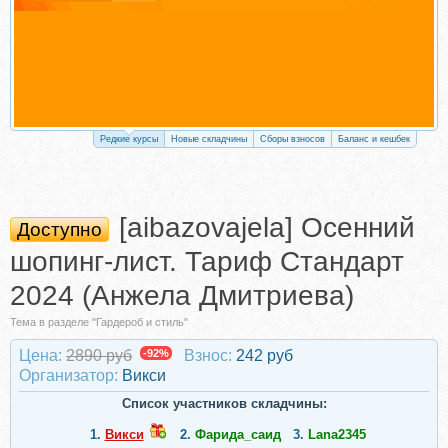
Редкие курсы
Новые складчины
Сборы взносов
Баланс и кешбек
[aibazovajela] Осенний
Доступно
шопинг-лист. Тариф Стандарт
2024 (Анжела Дмитриева)
Тема в разделе "Гардероб и стиль"
Цена:
2890 руб
-92%
Взнос:
242 руб
Организатор:
Викси
Список участников складчины:
1.
Викси
2.
Фарида_саид
3.
Lana2345